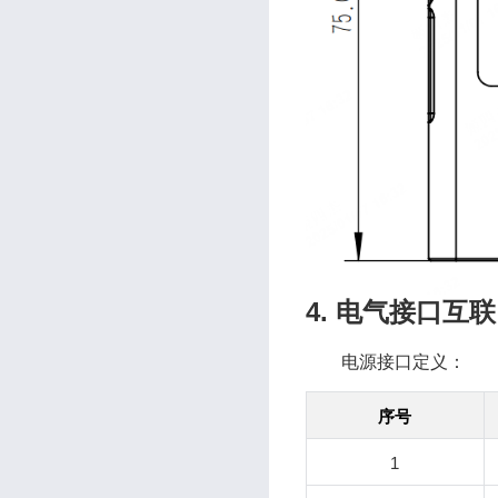
4. 电气接口互联
电源接口定义：
序号
1