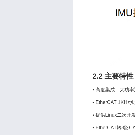
2.2 主要特性
•
高度集成、大功率
•
EtherCAT 1K
•
提供Linux二次开
•
EtherCAT转3